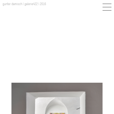
gunter damisch | galerie422 | 2016